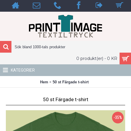
0 produkt(er) - 0 KR
KATEGORIER
Hem
50 st Färgade t-shirt
Prisspecifikation
50 st Färgade t-shirt
50
50
37
1850.00
st
KR
Färgade
-35%
t-
shirt
Exkl.