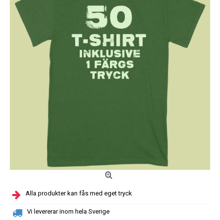
moms.
och
frakt.
Alla produkter kan fås med eget tryck
Vi levererar inom hela Sverige