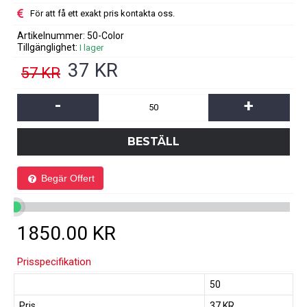
För att få ett exakt pris kontakta oss.
Artikelnummer:
50-Color
Tillgänglighet:
I lager
37 KR
57 KR
-
+
BESTÄLL
Print Image
Begär Offert
1850.00
KR
Prisspecifikation
50
Pris
37 KR