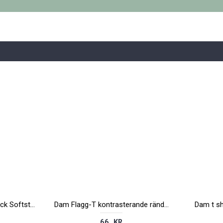
Billigaste t-shirt med tryck Softstyle
Dam Flagg-T kontrasterande ränder
Dam t sh
66 KR