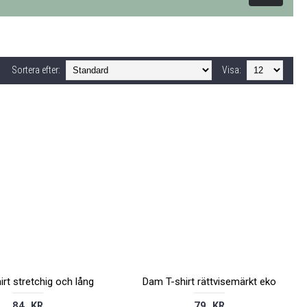
Sortera efter:
Visa:
irt stretchig och lång
Dam T-shirt rättvisemärkt eko
84 KR
79 KR