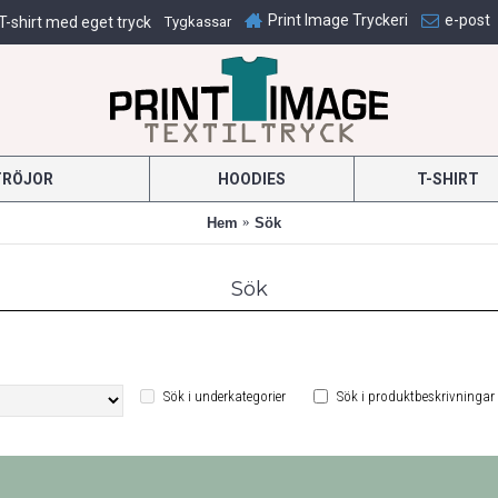
Print Image Tryckeri
e-post
T-shirt med eget tryck
Tygkassar
TRÖJOR
HOODIES
T-SHIRT
Hem
Sök
Sök
Sök i underkategorier
Sök i produktbeskrivningar