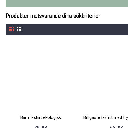
Produkter motsvarande dina sökkriterier
Barn T-shirt ekologisk
78 KR
66 KR