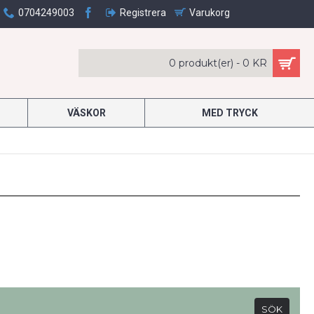
0704249003
Registrera
Varukorg
0 produkt(er) - 0 KR
VÄSKOR
MED TRYCK