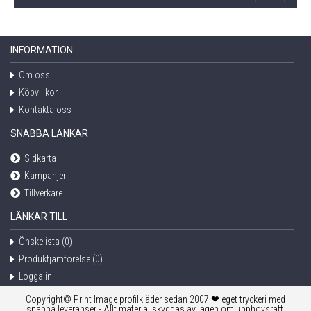
INFORMATION
Om oss
Köpvillkor
Kontakta oss
SNABBA LÄNKAR
Sidkarta
Kampanjer
Tillverkare
LÄNKAR TILL
Önskelista (
0
)
Produktjämförelse (
0
)
Logga in
Copyright© Print Image profilkläder sedan 2007 ❤ eget tryckeri med
snabba leveranser - Allt material skyddas av lagen om upphovsrätt.