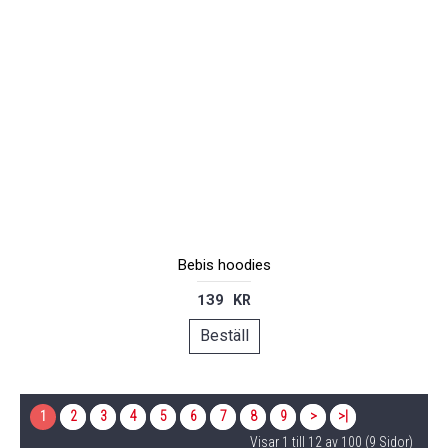
Bebis hoodies
139 KR
Beställ
1
2
3
4
5
6
7
8
9
>
>|
Visar 1 till 12 av 100 (9 Sidor)