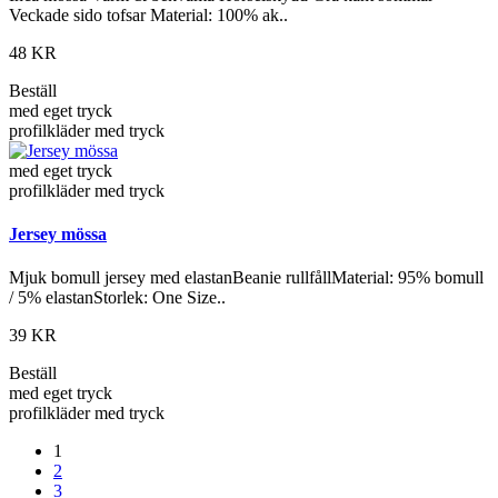
Veckade sido tofsar Material: 100% ak..
48 KR
Beställ
med eget tryck
profilkläder med tryck
med eget tryck
profilkläder med tryck
Jersey mössa
Mjuk bomull jersey med elastanBeanie rullfållMaterial: 95% bomull
/ 5% elastanStorlek: One Size..
39 KR
Beställ
med eget tryck
profilkläder med tryck
1
2
3