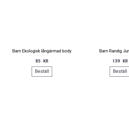
Barn Ekologisk långärmad body
Barn Randig Ju
85 KR
139 KR
Beställ
Beställ