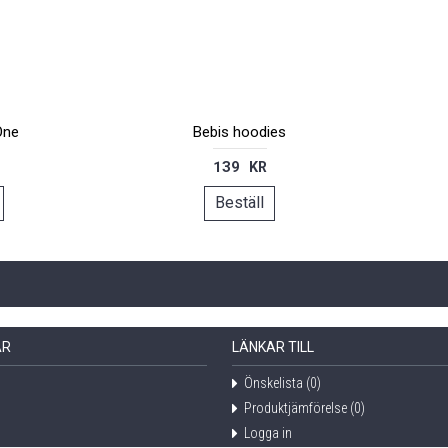
 One
Bebis hoodies
139 KR
Beställ
AR
LÄNKAR TILL
Önskelista (
0
)
Produktjämförelse (
0
)
Logga in