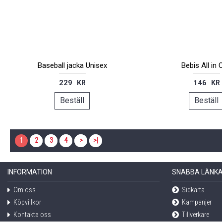
Baseball jacka Unisex
Bebis All in
229 KR
146 KR
Beställ
Beställ
1
2
3
4
>
>|
INFORMATION
SNABBA LÄNK
Om oss
Sidkarta
Köpvillkor
Kampanjer
Kontakta oss
Tillverkare