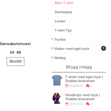
Barn T-shirt
Damtoppar
Linnen
T-shirt Tjej
Tryckta
Barnsäkerhetsväst
+
Väskor med eget tryck
59 KR
Verktyg
Beställ
Blogg Inlägg
T-shirts med eget tryck |
Snabba leveranser
2018-09-01
0
Hoodtröjor med tryck |
Snabba leveranser
2017-03-10
0