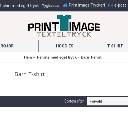
Print Image Tryckeri
e-post
T-shirt med eget tryck
Tygkassar
TRÖJOR
HOODIES
T-SHIRT
Hem
T-shirts med eget tryck
Barn T-shirt
Barn T-shirt
Sortera efter: