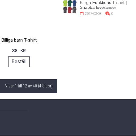
Billiga Funktions T-shirt |
Snabba leveranser
2017-03-08
0
Billiga barn T-shirt
38 KR
Beställ
Visar 1 till 12 av 40 (4 Sidor)