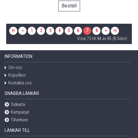
Beställ
|<
<
1
2
3
4
5
6
7
8
>
>|
Visar 73 till 84 av 85 (8 Sidor)
INFORMATION
Om oss
Köpvillkor
Kontakta oss
SNABBA LÄNKAR
Sidkarta
Kampanjer
Tillverkare
LÄNKAR TILL