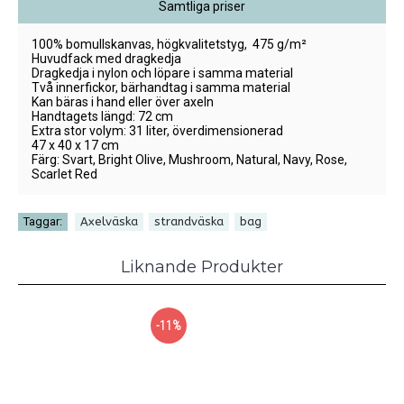
Samtliga priser
100% bomullskanvas, högkvalitetstyg, 475 g/m²
Huvudfack med dragkedja
Dragkedja i nylon och löpare i samma material
Två innerfickor, bärhandtag i samma material
Kan bäras i hand eller över axeln
Handtagets längd: 72 cm
Extra stor volym: 31 liter, överdimensionerad
47 x 40 x 17 cm
Färg: Svart, Bright Olive, Mushroom, Natural, Navy, Rose,
Scarlet Red
,
,
Taggar:
Axelväska
strandväska
bag
Liknande Produkter
-11%