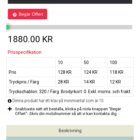
Print Image
Begär Offert
1880.00
KR
Prisspecifikation
10
50
100
Pris
128 KR
124 KR
118 KR
Tryckpris / Färg
28 KR
14 KR
12 KR
Tryckschablon: 320 / Färg. Brodyrkort: 0. Exkl. moms. och frakt.
Denna produkt har ett krav på minimiantal som är 10
Snabbaste sätt att beställa, klicka på röda knappen "Begär
Offert"- Skriv din mobilnummer så att vi kan kontakta dig
Beskrivning